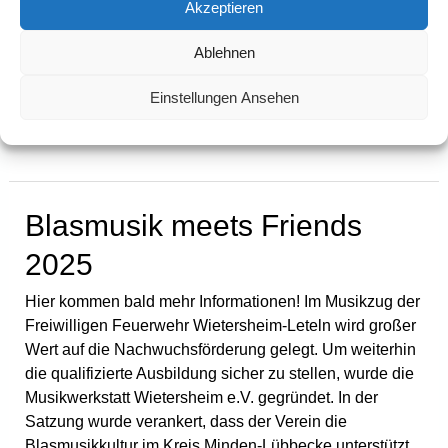
Akzeptieren
sodass zusätzlich die Tribüne geöffnet wurde und
insgesamt rund 500 Gäste den Abend miterlebten. Das
Ablehnen
Konzert unter der Leitung von Vanessa Hanke und
Monika Röbke
Einstellungen Ansehen
Weiterlesen »
Blasmusik
Blasmusik meets Friends
meets
2025
Friends
2025
Hier kommen bald mehr Informationen! Im Musikzug der
Freiwilligen Feuerwehr Wietersheim-Leteln wird großer
Wert auf die Nachwuchsförderung gelegt. Um weiterhin
die qualifizierte Ausbildung sicher zu stellen, wurde die
Musikwerkstatt Wietersheim e.V. gegründet. In der
Satzung wurde verankert, dass der Verein die
Blasmusikkultur im Kreis Minden-Lübbecke unterstützt