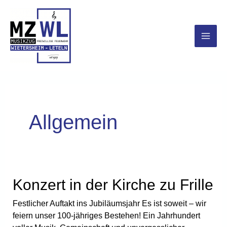
Zum
Main
Inhalt
springen
Men
Allgemein
Konzert
Konzert in der Kirche zu Frille
in
Festlicher Auftakt ins Jubiläumsjahr Es ist soweit – wir
der
feiern unser 100-jähriges Bestehen! Ein Jahrhundert
Kirche