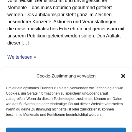
voller Musik, Gemeinschaft und unvergesslicher
zu
Momente – das muss natürlich gebührend gefeiert
Frille
werden. Das Jubiläumsjahr steht ganz im Zeichen
besonderer Konzerte, Aktionen und Veranstaltungen,
die unser musikalisches Erbe ehren und gemeinsam mit
unserem Publikum gefeiert werden sollen. Den Auftakt
dieser […]
Weiterlesen »
Cookie-Zustimmung verwalten
100
100 Jahre Musikzug
Um dir ein optimales Erlebnis zu bieten, verwenden wir Technologien wie
Jahre
Wietersheim-Leteln!
Cookies, um Geräteinformationen zu speichern und/oder darauf
Musikzug
zuzugreifen. Wenn du diesen Technologien zustimmst, können wir Daten
Wietersheim-
wie das Surfverhalten oder eindeutige IDs auf dieser Website verarbeiten.
Mit einer festlichen Abendgala feierten wir am
Wenn du deine Zustimmung nicht erteilst oder zurückziehst, können
Leteln!
Samstag, den 08. November 2025 unser 100-jähriges
bestimmte Merkmale und Funktionen beeinträchtigt werden.
Jubiläum in der Weser-Halle in Lahde. Die 400
Sitzplätze waren bereits weit im Voraus ausverkauft,